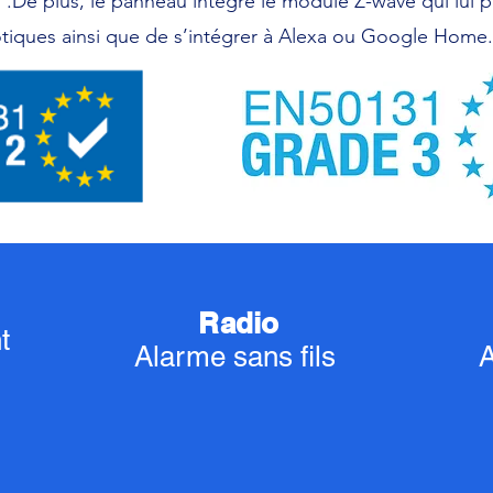
.. .De plus, le panneau intègre le module Z-wave qui lui
iques ainsi que de s’intégrer à Alexa ou Google Home.
Radio
nt
Alarme sans fils
A