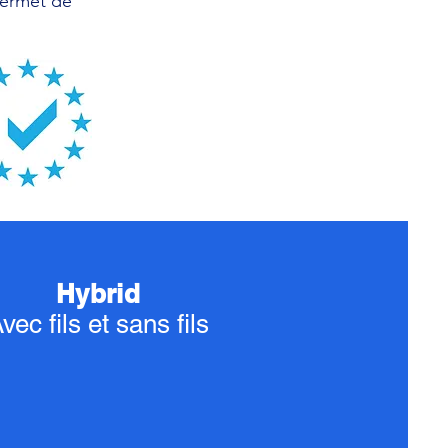
 permet de
Hybrid
vec fils et sans fils