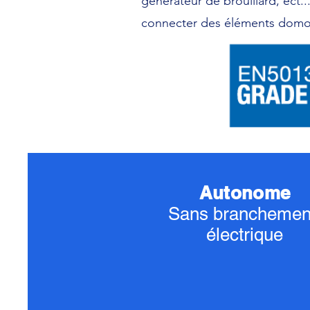
générateur de brouillard, ect.
connecter des éléments domot
Autonome
Sans brancheme
électrique