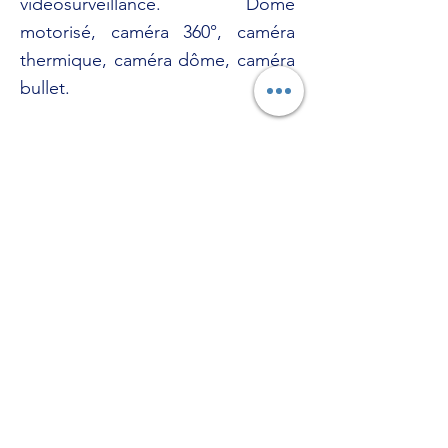
vidéosurveillance. Dôme
motorisé, caméra 360°, caméra
thermique, caméra dôme, caméra
bullet.
Application dédiée
Garder un oeil sur vos bâtiments,